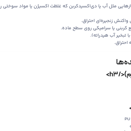
ازهایی مثل آب یا دی‌اکسیدکربن که غلظت اکسیژن یا مواد سوختی را
اکنش زنجیره‌ای احتراق.
ع کربنی یا سرامیکی روی سطح ماده.
ا تبخیر آب هیدراته).
 احتراق.
ه‌ها
</h3>