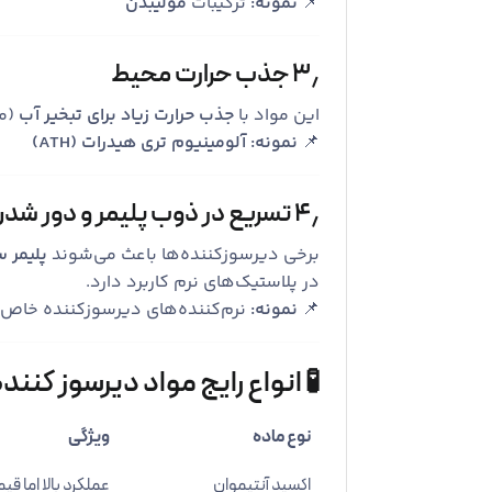
📌
نمونه:
ترکیبات
مولیبدن
۳٫ جذب حرارت محیط
این مواد با
جذب حرارت زیاد برای تبخیر آب
(ما
📌
نمونه:
آلومینیوم تری هیدرات (ATH)
۴٫ تسریع در ذوب پلیمر و دور شدن از شعله
برخی دیرسوزکننده‌ها باعث می‌شوند
پلیمر 
در پلاستیک‌های نرم کاربرد دارد.
📌
نمونه:
نرم‌کننده‌های دیرسوزکننده خاص
🧪 انواع رایج مواد دیرسوز کنن
نوع ماده
ویژگی
اکسید آنتیموان
عملکرد بالا اما قی