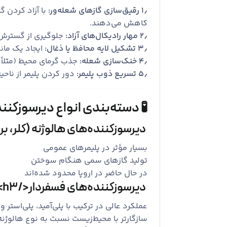
۱٫ رقیق‌سازی گازهای شعله‌ور:
با آزاد کردن گ
کاهش می‌دهند.
۲٫ مهار رادیکال‌های آزاد:
جلوگیری از گسترش و
۳٫ تشکیل لایه محافظ یا ذغال:
ایجاد یک مان
۴٫ خنک‌سازی شعله:
جذب گرمای محیط (مثلاً ب
۵٫ تسریع ذوب پلیمر:
دور کردن پلیمر از ناحیه
🧪 دسته‌بندی انواع دیرسوزکنند
دیرسوزکننده‌های هالوژنه (کلر، برم)
بسیار مؤثر در پلیمرهای عمومی
تولید گازهای سمی هنگام سوختن
در حال حاضر در اروپا محدود شده‌اند
دیرسوزکننده‌های فسفردار</h3>
عملکرد عالی در ترکیب با پلی‌آمید، پلی‌استر و PU
سازگارتر با محیط‌زیست نسبت به نوع هالوژنه