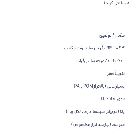
مقدار / توضیح
0.93 – 0.94 گرم بر سانتی‌متر مکعب
-200 تا +80 درجه سانتی‌گراد
تقریباً صفر
بسیار عالی (بالاتر از POM و PA)
فوق‌العاده بالا
بالا (در برابر اسیدها، بازها، الکل و…)
متوسط (نیازمند ابزار مخصوص)