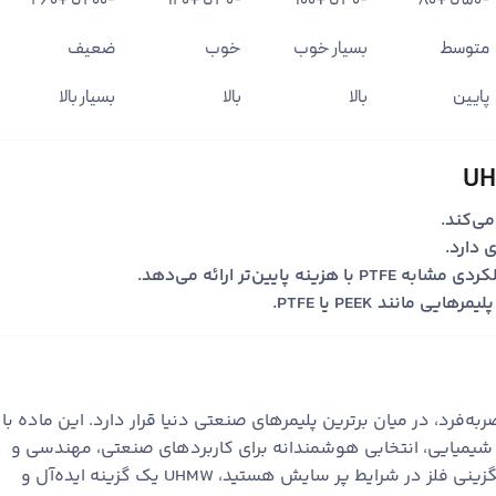
-50 تا +80
-40 تا +100
-40 تا +120
-200 تا +260
متوسط
بسیار خوب
خوب
ضعیف
پایین
بالا
بالا
بسیار بالا
ی‌کند.
 دارد.
ایین‌تر ارائه می‌دهد.
انند PEEK یا PTFE.
‌فرد، در میان برترین پلیمرهای صنعتی دنیا قرار دارد. این ماده با
ی شیمیایی، انتخابی هوشمندانه برای کاربردهای صنعتی، مهندسی و
بهداشتی است. اگر به‌دنبال ماده‌ای برای جایگزینی فلز در شرایط پر سایش هستید، UHMW یک گزینه ایده‌آل و