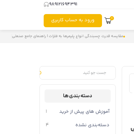
989121694391⁩
0
ورود به حساب کاربری
مقایسه قدرت چسبندگی انواع پلیمرها به فلزات | راهنمای جامع صنعتی
دسته بندی ها
آموزش های پیش از خرید
1
دسته‌بندی نشده
4
ی