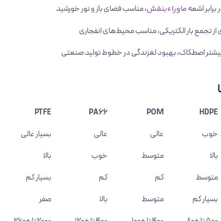
 برابر اشعه
ماوراءبنفش
، مناسب فضای باز و نور خورشید
از تجمع بار الکتریکی، مناسب محیط‌های انفجاری
شتر اصطکاک، بهبود لغزندگی در خطوط تولید صنعتی
PTFE
PA66
POM
HDPE
خوب
عالی
عالی
بسیار عالی
بالا
متوسط
خوب
بالا
متوسط
کم
کم
بسیار کم
بسیار کم
متوسط
بالا
صفر