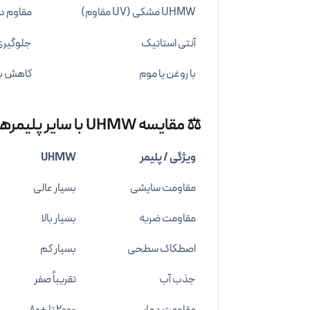
UHMW مشکی (UV مقاوم)
مقاوم در
آنتی استاتیک
جلوگیری 
با روغن یا موم
کاهش بی
⚖️ مقایسه UHMW با سایر پلیمرها
ویژگی / پلیمر
UHMW
مقاومت سایشی
بسیار عالی
مقاومت ضربه
بسیار بالا
اصطکاک سطحی
بسیار کم
جذب آب
تقریباً صفر