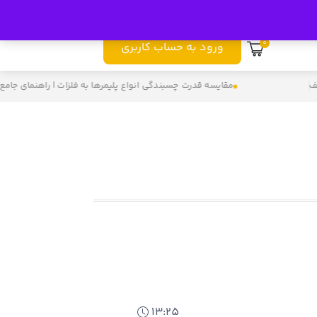
989121694391⁩
0
ورود به حساب کاربری
ف
مقایسه قدرت چسبندگی انواع پلیمرها به فلزات | راهنمای جامع
13:25