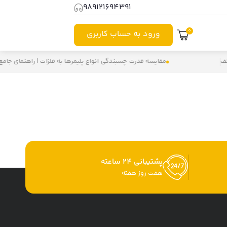
989121694391⁩
0
ورود به حساب کاربری
ف
مقایسه قدرت چسبندگی انواع پلیمرها به فلزات | راهنمای جامع
پشتیبانی 24 ساعته
هفت روز هفته